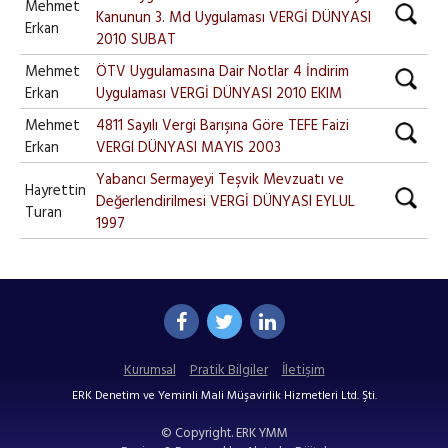
Mehmet
Kanunun 3. Md Uygulaması VERGİ DÜNYASI
Erkan
2010 SUBAT
Mehmet
ÖTV Uygulamasına Dair Notlar 4 İndirim
Erkan
Uygulaması VERGİ DÜNYASI 2010 EKIM
Mehmet
4811 Sayılı Vergi Barışına Göre TEFE Faizi
Erkan
VERGI DÜNYASI MAYIS 2003
Yabancı Sermayeyi Teşvik Mevzuatı ve
Hayrettin
Değerlendirilmesi VERGİ DÜNYASI EYLUL
Turan
1997
Kurumsal
Pratik Bilgiler
İletişim
ERK Denetim ve Yeminli Mali Müşavirlik Hizmetleri Ltd. Şti.
© Copyright. ERK YMM