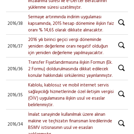
imzalanma süresi ile e-Defter Beratlarının
yüklenme süresi uzatılmıştır.
Sermaye artırımında indirim uygulaması
2016/38
kapsamında, 2015 hesap dönemine ilişkin faiz
oranı % 14,65 olarak dikkate alınacaktır.
2016 yılı birinci geçici vergi döneminde
2016/37
yeniden değerleme oranı negatif olduğun
için yeniden değerleme yapılmayacaktır.
Transfer Fiyatlandırmasına ilişkin Formun (Ek.
2016/36
2 Formu) doldurulmasında dikkat edilecek
konular hakkındaki sirkülerimiz yayınlanmıştır.
Kablolu, kablosuz ve mobil internet servis
sağlayıcılığı hizmetlerinde özel iletişim vergisi
2016/35
(ÖİV) uygulamasına ilişkin usul ve esaslar
belirlenmiştir.
İmalat sanayinde kullanılmak üzere alınan
makine ve teçhizatın finansman kredilerinde
2016/34
BSMV istisnasının usul ve esasları