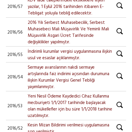
KDV iade taleplerindeki eksikliklere ilişkin
2016/57
yazılar, 1 Eylül 2016 tarihinden itibaren E-
Tebligat yoluyla tebliğ edilecektir.
2016 Yılı Serbest Muhasebecilik, Serbest
Muhasebeci Mali Müşavirlik Ve Yeminli Mali
2016/56
Müşavirlik Asgari Ücret Tarifesinde
değişiklikler yapılmıştır.
İndirimli kurumlar vergisi uygulanmasına ilişkin
2016/55
usul ve esaslar açıklanmıştır.
Sermaye avanslarının nakdi sermaye
artışlarında faiz indirimi açısından durumuna
2016/54
ilişkin Kurumlar Vergisi Genel Tebliği
yayımlanmıştır.
Yeni Nesil Ödeme Kaydedici Cihaz Kullanma
mecburiyeti 1/1/2017 tarihinde başlayacak
2016/53
olan mükellefler için bu süre 1/1/2018 tarihine
uzatılmıştır.
Kesin Mizan Bildirimi verilmesi uygulamasına
2016/52
son verilmiştir.