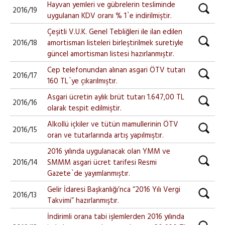
Hayvan yemleri ve gübrelerin tesliminde
2016/19
uygulanan KDV oranı % 1`e indirilmiştir.
Çeşitli V.U.K. Genel Tebliğleri ile ilan edilen
2016/18
amortisman listeleri birleştirilmek suretiyle
güncel amortisman listesi hazırlanmıştır.
Cep telefonundan alınan asgari ÖTV tutarı
2016/17
160 TL`ye çıkarılmıştır.
Asgari ücretin aylık brüt tutarı 1.647,00 TL
2016/16
olarak tespit edilmiştir.
Alkollü içkiler ve tütün mamullerinin ÖTV
2016/15
oran ve tutarlarında artış yapılmıştır.
2016 yılında uygulanacak olan YMM ve
2016/14
SMMM asgari ücret tarifesi Resmi
Gazete`de yayımlanmıştır.
Gelir İdaresi Başkanlığı’nca “2016 Yılı Vergi
2016/13
Takvimi” hazırlanmıştır.
İndirimli orana tabi işlemlerden 2016 yılında