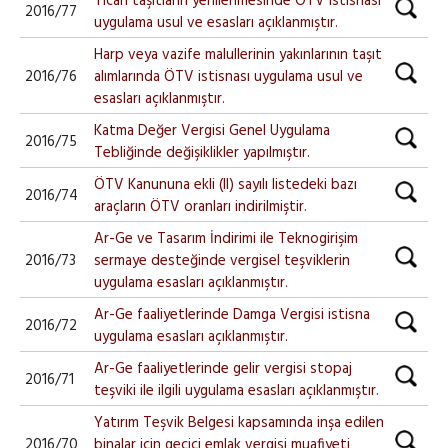
Ticari taşıtların yenilenmesinde ÖTV istisnası
2016/77
uygulama usul ve esasları açıklanmıştır.
Harp veya vazife malullerinin yakınlarının taşıt
2016/76
alımlarında ÖTV istisnası uygulama usul ve
esasları açıklanmıştır.
Katma Değer Vergisi Genel Uygulama
2016/75
Tebliğinde değişiklikler yapılmıştır.
ÖTV Kanununa ekli (II) sayılı listedeki bazı
2016/74
araçların ÖTV oranları indirilmiştir.
Ar-Ge ve Tasarım İndirimi ile Teknogirişim
2016/73
sermaye desteğinde vergisel teşviklerin
uygulama esasları açıklanmıştır.
Ar-Ge faaliyetlerinde Damga Vergisi istisna
2016/72
uygulama esasları açıklanmıştır.
Ar-Ge faaliyetlerinde gelir vergisi stopaj
2016/71
teşviki ile ilgili uygulama esasları açıklanmıştır.
Yatırım Teşvik Belgesi kapsamında inşa edilen
2016/70
binalar için geçici emlak vergisi muafiyeti