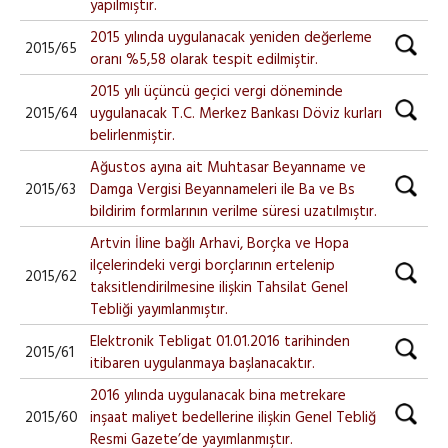
yapılmıştır.
2015 yılında uygulanacak yeniden değerleme
2015/65
oranı %5,58 olarak tespit edilmiştir.
2015 yılı üçüncü geçici vergi döneminde
2015/64
uygulanacak T.C. Merkez Bankası Döviz kurları
belirlenmiştir.
Ağustos ayına ait Muhtasar Beyanname ve
2015/63
Damga Vergisi Beyannameleri ile Ba ve Bs
bildirim formlarının verilme süresi uzatılmıştır.
Artvin İline bağlı Arhavi, Borçka ve Hopa
ilçelerindeki vergi borçlarının ertelenip
2015/62
taksitlendirilmesine ilişkin Tahsilat Genel
Tebliği yayımlanmıştır.
Elektronik Tebligat 01.01.2016 tarihinden
2015/61
itibaren uygulanmaya başlanacaktır.
2016 yılında uygulanacak bina metrekare
2015/60
inşaat maliyet bedellerine ilişkin Genel Tebliğ
Resmi Gazete’de yayımlanmıştır.